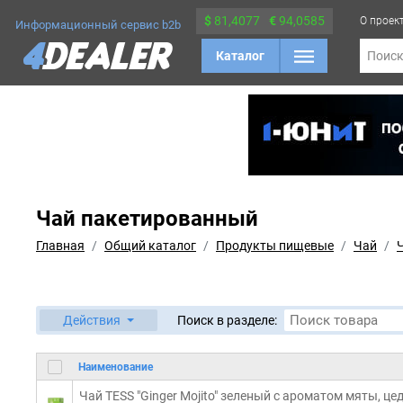
$
81,4077
€
94,0585
О проек
Информационный сервис b2b
Каталог
Поис
Чай пакетированный
Главная
Общий каталог
Продукты пищевые
Чай
Действия
Поиск в разделе:
Наименование
Чай TESS "Ginger Mojito" зеленый с ароматом мяты, це