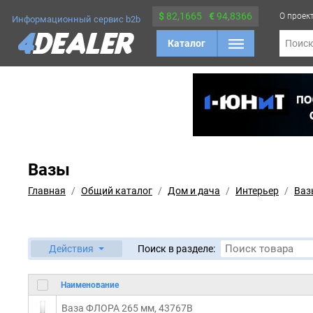
$
82,1665
€
94,8366
О проек
Информационный сервис b2b
Каталог
Поис
Вазы
Главная
Общий каталог
Дом и дача
Интерьер
Ваз
Действия
Поиск в разделе:
Наименование
Ваза ФЛОРА 265 мм, 43767B