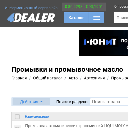
$
80,9293
€
93,1901
О проек
Информационный сервис b2b
Каталог
Поис
Промывки и промывочное масло
Главная
Общий каталог
Авто
Автохимия
Промывк
Действия
Поиск в разделе:
Наименование
Промывка автоматических трансмиссий LIQUI MOLY Auto