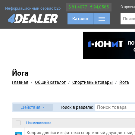
$
81,4077
€
94,0585
О проек
Информационный сервис b2b
Каталог
Поис
Йога
Главная
Общий каталог
Спортивные товары
Йога
Действия
Поиск в разделе:
Наименование
Коврик для йоги и фитнеса спортивный двухцветный, Т