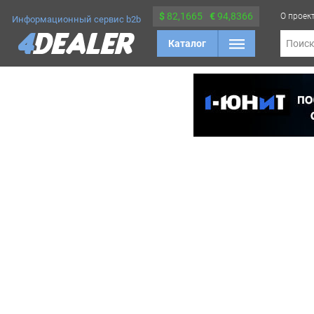
$
82,1665
€
94,8366
О проек
Информационный сервис b2b
Каталог
Поис