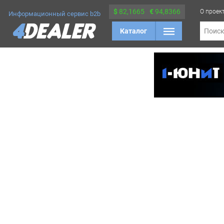
$
82,1665
€
94,8366
О проек
Информационный сервис b2b
Каталог
Поис