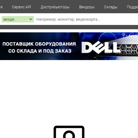
те
Сервис API
Дистрибьюторы
Вендоры
Склады
Подде
к