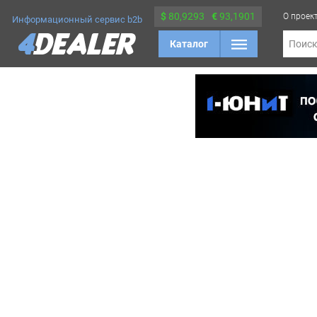
$
80,9293
€
93,1901
О проек
Информационный сервис b2b
Каталог
Поис