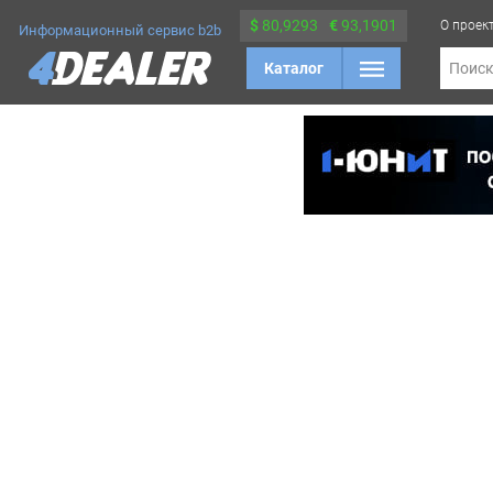
$
80,9293
€
93,1901
О проек
Информационный сервис b2b
Каталог
Поис