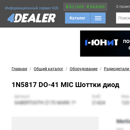
$
82,1665
€
94,8366
О проек
Информационный сервис b2b
Каталог
Поис
Главная
Общий каталог
Оборудование
Радиодетали
1N5817 DO-41 MIC Шоттки диод