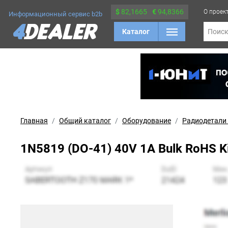
$
82,1665
€
94,8366
О проек
Информационный сервис b2b
Каталог
Поис
Главная
Общий каталог
Оборудование
Радиодетали
1N5819 (DO-41) 40V 1A Bulk RoHS K