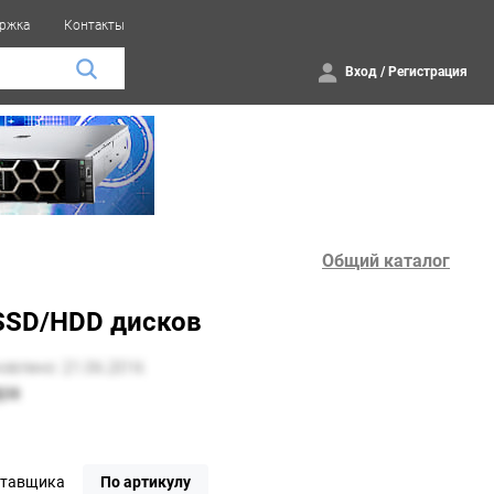
ржка
Контакты
Вход
/
Регистрация
Общий каталог
 SSD/HDD дисков
ставщика
По артикулу