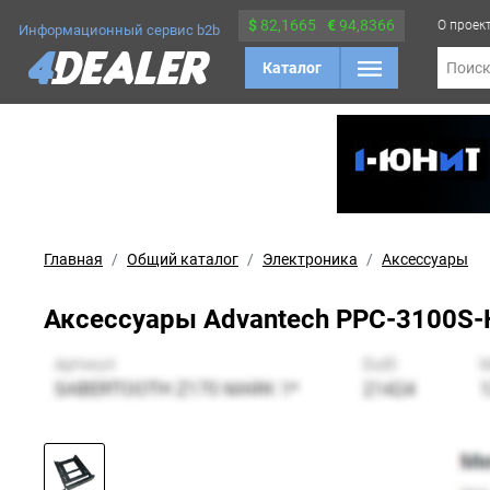
$
82,1665
€
94,8366
О проек
Информационный сервис b2b
Каталог
Поис
Главная
Общий каталог
Электроника
Аксессуары
Аксессуары Advantech PPC-3100S-