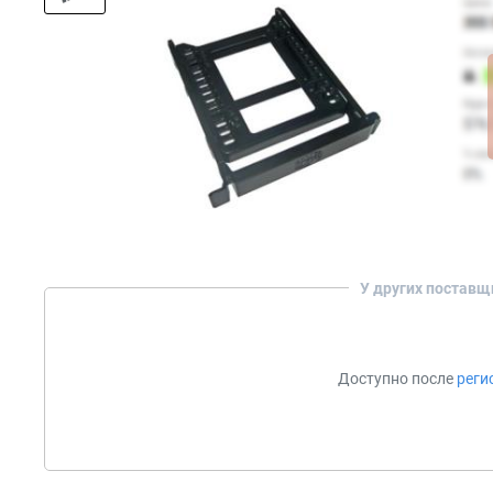
У других поставщ
Доступно после
реги