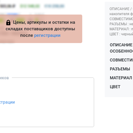
ОПИСАНИЕ / 
накопителя ф
СОВМЕСТИМОС
Цены, артикулы и остатки на
РАЗЪЕМЫ : н
складах поставщиков доступны
МАТЕРИАЛ : 
ЦВЕТ : черны
после
регистрации
ОПИСАНИЕ 
ОСОБЕННО
СОВМЕСТИ
РАЗЪЕМЫ
иков
МАТЕРИАЛ
ЦВЕТ
страции