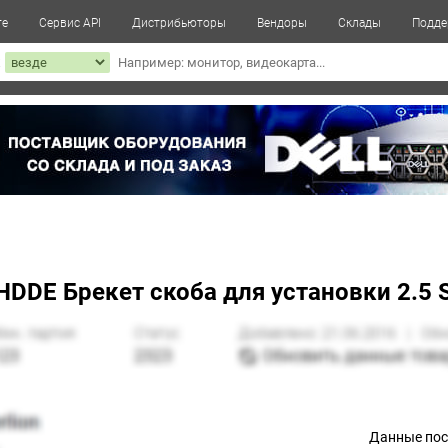
те
Сервис API
Дистрибьюторы
Вендоры
Склады
Подде
к
HDDE Брекет скоба для установки 2.5
Данные по