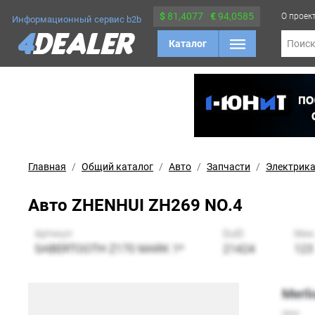
$
81,4077
€
94,0585
О проек
Информационный сервис b2b
Каталог
Поис
Главная
Общий каталог
Авто
Запчасти
Электрик
Авто ZHENHUI ZH269 NO.4