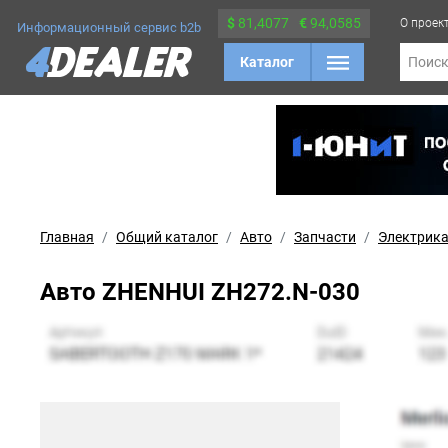
$
81,4077
€
94,0585
О проек
Информационный сервис b2b
Каталог
Поис
Главная
Общий каталог
Авто
Запчасти
Электрик
Авто ZHENHUI ZH272.N-030