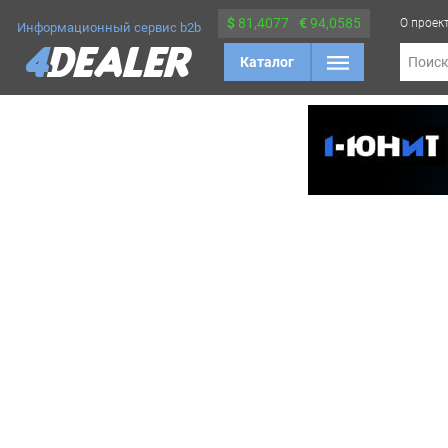
$
81,4077
€
94,0585
О проек
Информационный сервис b2b
Каталог
Поис