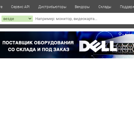
те
Сервис API
Дистрибьюторы
Вендоры
Склады
Поддер
к