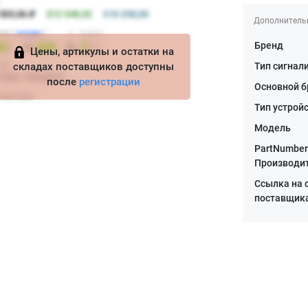
Дополнитель
Бренд
Цены, артикулы и остатки на
складах поставщиков доступны
Тип сигнал
после
регистрации
Основной б
Тип устрой
Модель
PartNumber
Производи
Ссылка на 
поставщик