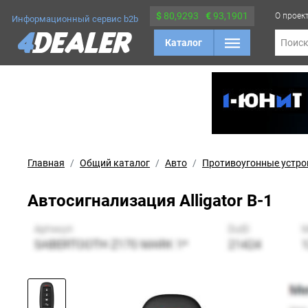
$
80,9293
€
93,1901
О проек
Информационный сервис b2b
Каталог
Поис
Главная
Общий каталог
Авто
Противоугонные устро
Автосигнализация Alligator B-1