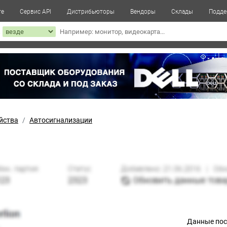
те
Сервис API
Дистрибьюторы
Вендоры
Склады
Подде
к
йства
Автосигнализации
Данные по