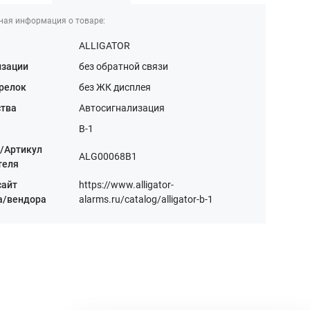
ная информация о товаре:
ALLIGATOR
изации
без обратной связи
релок
без ЖК дисплея
ства
Автосигнализация
B-1
/Артикул
ALG00068B1
теля
сайт
https://www.alligator-
а/вендора
alarms.ru/catalog/alligator-b-1