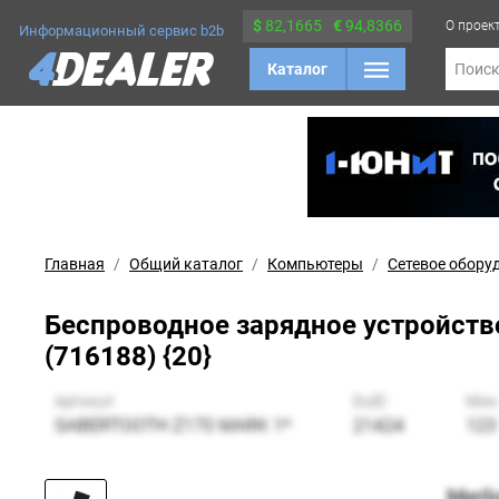
$
82,1665
€
94,8366
О проек
Информационный сервис b2b
Каталог
Поис
Главная
Общий каталог
Компьютеры
Сетевое обору
Беспроводное зарядное устройство
(716188) {20}