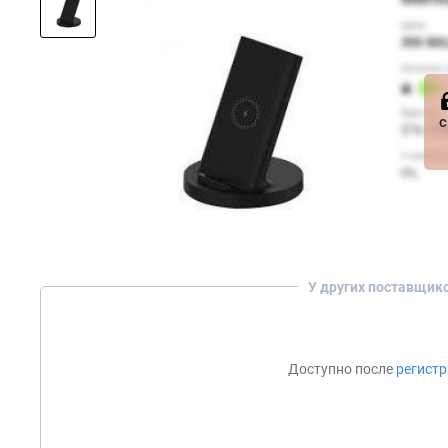
с
У других поставщик
Доступно после
регист