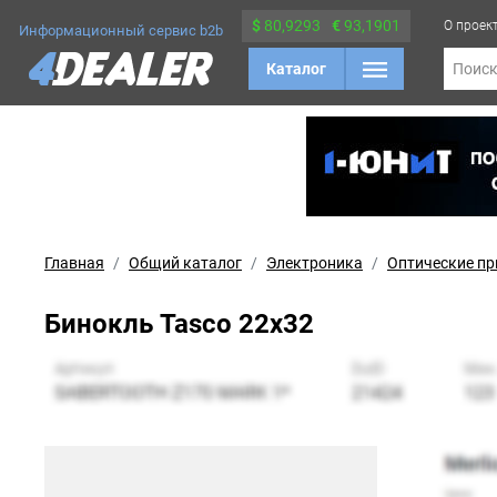
$
80,9293
€
93,1901
О проек
Информационный сервис b2b
Каталог
Поис
Главная
Общий каталог
Электроника
Оптические п
Бинокль Tasco 22х32