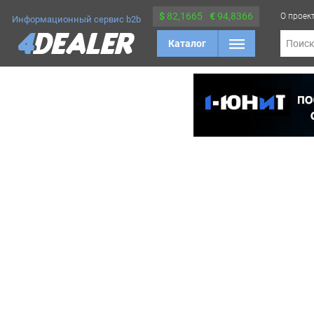
$
82,1665
€
94,8366
О проек
Информационный сервис b2b
Каталог
Поис