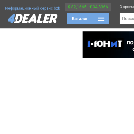
$
82,1665
€
94,8366
О проек
Информационный сервис b2b
Каталог
Поис