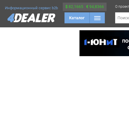
$
82,1665
€
94,8366
О проек
Информационный сервис b2b
Каталог
Поис