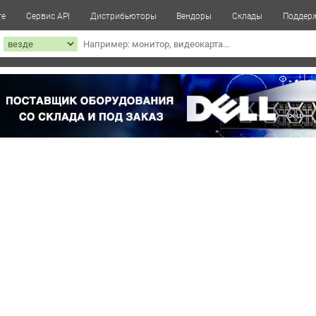
те
Сервис API
Дистрибьюторы
Вендоры
Склады
Поддер
к