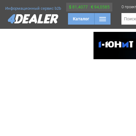
$
81,4077
€
94,0585
О проек
Информационный сервис b2b
Каталог
Поис