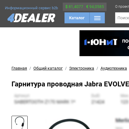
$
81,4077
€
94,0585
О проек
Информационный сервис b2b
Каталог
Поис
Главная
Общий каталог
Электроника
Аудиотехника
Гарнитура проводная Jabra EVOLVE 