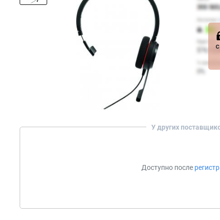
с
У других поставщик
Доступно после
регист