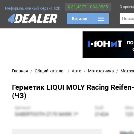
$
81,4077
€
94,0585
О проек
Информационный сервис b2b
Каталог
Поис
Главная
Общий каталог
Авто
Мототехника
Мотох
Герметик LIQUI MOLY Racing Reifen
(ЧЗ)