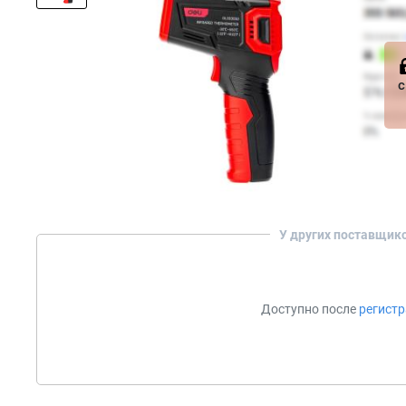
с
У других поставщик
Доступно после
регист