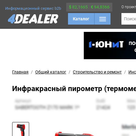
$
82,1665
€
94,8366
О проек
Информационный сервис b2b
Каталог
Поис
Главная
Общий каталог
Строительство и ремонт
Инс
Инфракрасный пирометр (термомет