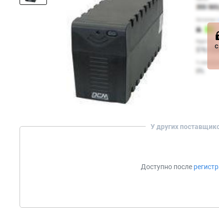
с
У других поставщик
Доступно после
регист