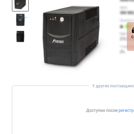
с
У других поставщик
Доступно после
регист