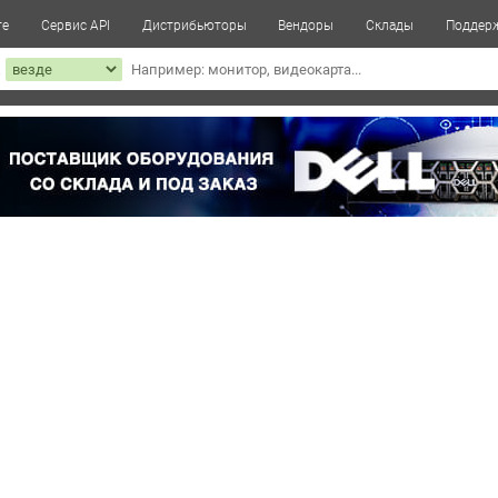
те
Сервис API
Дистрибьюторы
Вендоры
Склады
Поддер
к