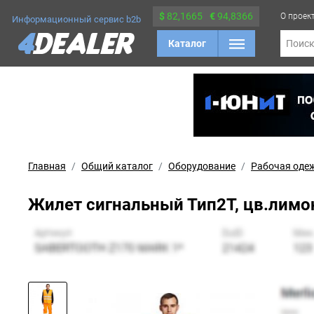
$
82,1665
€
94,8366
О проек
Информационный сервис b2b
Каталог
Поис
Главная
Общий каталог
Оборудование
Рабочая оде
Жилет сигнальный Тип2Т, цв.лимон