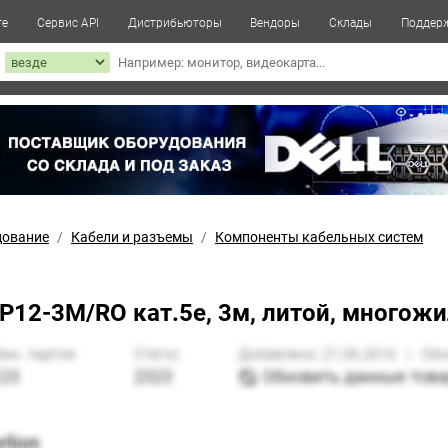
те
Сервис API
Дистрибьюторы
Вендоры
Склады
Поддер
к
дование
Кабели и разъемы
Компоненты кабельных систем
PP12-3M/RO кат.5e, 3м, литой, многож