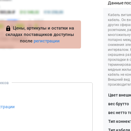
Данные по
Кабель витая
кабель. Он в
других сфера
Цены, артикулы и остатки на
розетками, р
складах поставщиков доступны
многожильную
попарно межд
после
регистрации
снижения эле
интервалом. 
окрашена раз
прокладки в 
терминирован
медные жилы,
кабель не ко
Внешний вид 
иков
производител
Цвет внешн
вес брутто
страции
вес нетто 
Тип коннек
Тип кабеля