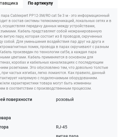
ставщика
По артикулу
 пара Cablexpert PP12-3M/RO cat 5e 3 м - это информационный
ходит в состав системы телекоммуникаций, локальных сетях и в
х, осуществляя передачу данных между устройствами,
азъемами. Кабель представляет собой неэкранированную
 витую пару, которая состоит из 8 проводов, скрученных
у собой. Для уменьшения воздействия пар друг на друга и
ктромагнитных помех, провода в парах скручивают с разным
Кабель произведен по технологии cat5e, а каждая пара
ными цветами. Кабель применяется в основном для
стенах, коробах и кабельных канализациях с последующим
ием розетками. Это обусловлено тем, что довольно толстые
 при частых изгибах, легко ломаются. Как правило, данный
нтактирует напрямую с подключаемым оборудованием.
и/или характеристики товара могут быть изменены
ем в соответствии с производственным процессом.
ей поверхности
розовый
товара
тора
RJ-45
витая пара