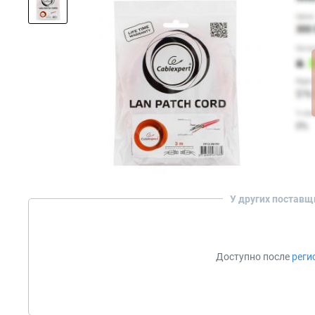
У других поставщ
Доступно после
реги