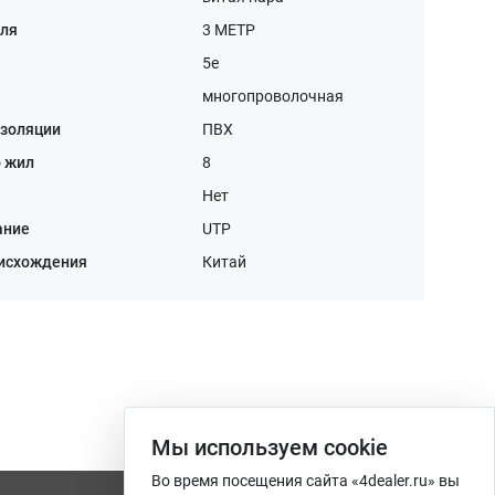
еля
3 МЕТР
5e
многопроволочная
изоляции
ПВХ
о жил
8
Нет
ание
UTP
оисхождения
Китай
Мы используем сookie
Во время посещения сайта «4dealer.ru» вы