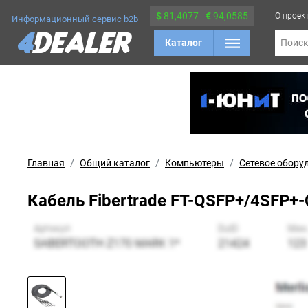
$
81,4077
€
94,0585
О проек
Информационный сервис b2b
Каталог
Поис
Главная
Общий каталог
Компьютеры
Сетевое обору
Кабель Fibertrade FT-QSFP+/4SFP+-C