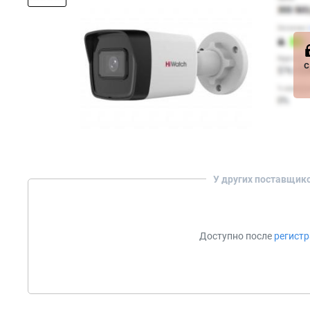
с
У других поставщик
Доступно после
регист