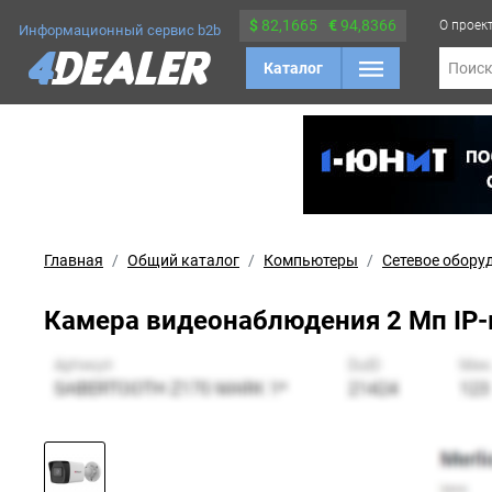
$
82,1665
€
94,8366
О проек
Информационный сервис b2b
Каталог
Поис
Главная
Общий каталог
Компьютеры
Сетевое обору
Камера видеонаблюдения 2 Мп IP-к