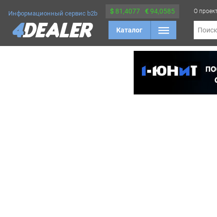
$
81,4077
€
94,0585
О проек
Информационный сервис b2b
Каталог
Поис