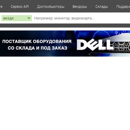
те
Сервис API
Дистрибьюторы
Вендоры
Склады
Поддер
к