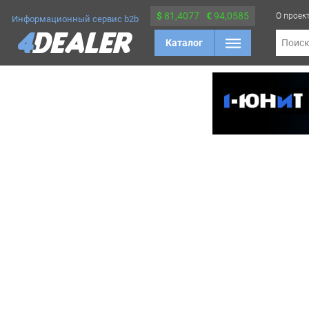
$
81,4077
€
94,0585
О проек
Информационный сервис b2b
Каталог
Поис