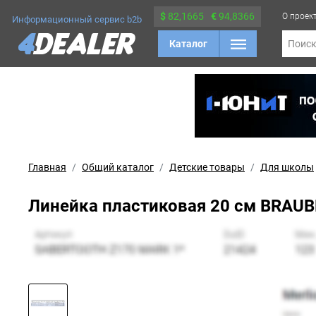
$
82,1665
€
94,8366
О проек
Информационный сервис b2b
Каталог
Поис
Главная
Общий каталог
Детские товары
Для школы
Линейка пластиковая 20 см BRAUBE