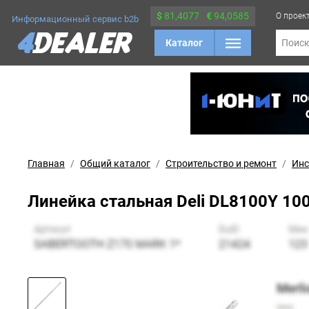
$
81,4077
€
94,0585
О проек
Информационный сервис b2b
Каталог
Поис
Главная
Общий каталог
Строительство и ремонт
Инс
Линейка стальная Deli DL8100Y 1