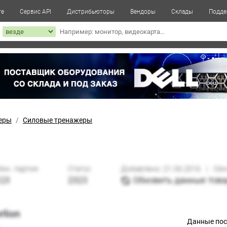
те
Сервис API
Дистрибьюторы
Вендоры
Склады
Подде
к
еры
Силовые тренажеры
Данные по