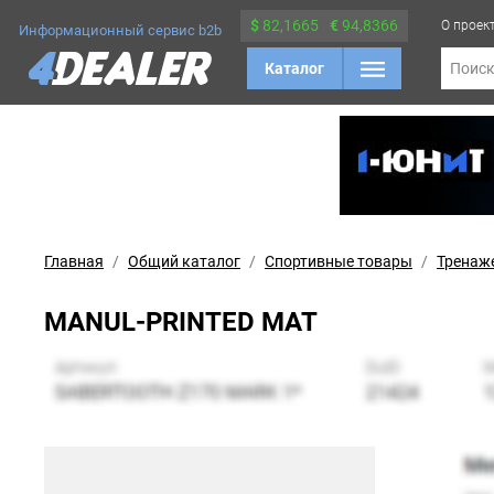
$
82,1665
€
94,8366
О проек
Информационный сервис b2b
Каталог
Поис
Главная
Общий каталог
Спортивные товары
Тренаж
MANUL-PRINTED MAT