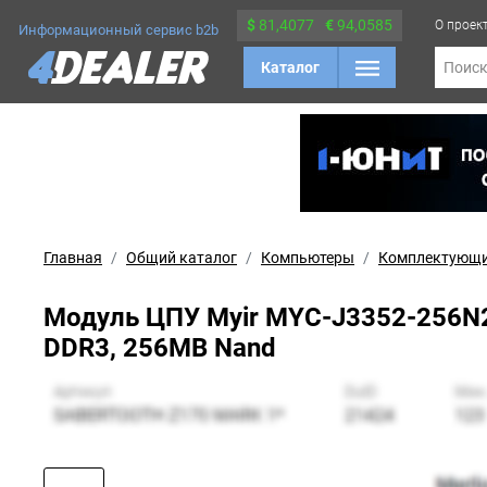
$
81,4077
€
94,0585
О проек
Информационный сервис b2b
Каталог
Поис
Главная
Общий каталог
Компьютеры
Комплектующ
Модуль ЦПУ Myir MYC-J3352-256N2
DDR3, 256MB Nand