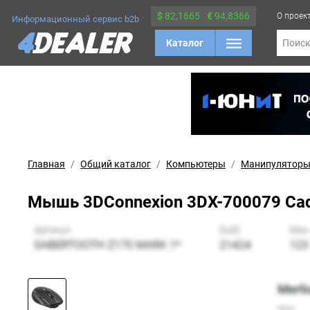
$
82,1665
€
94,8366
О проек
Информационный сервис b2b
Каталог
Поис
Главная
Общий каталог
Компьютеры
Манипуляторы
Мышь 3DConnexion 3DX-700079 CadM