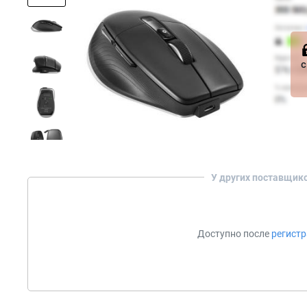
с
У других поставщик
Доступно после
регист