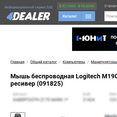
$
82,1665
€
94,8366
О проек
Информационный сервис b2b
Каталог
Поис
Главная
Общий каталог
Компьютеры
Манипуляторы
Мышь беспроводная Logitech M190 C
ресивер (091825)