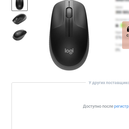
с
У других поставщик
Доступно после
регист