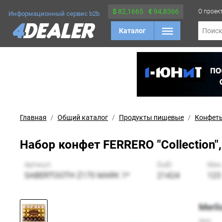
$
82,1665
€
94,8366
О проек
Информационный сервис b2b
Каталог
Поис
Главная
Общий каталог
Продукты пищевые
Конфеты
Набор конфет FERRERO "Collection"