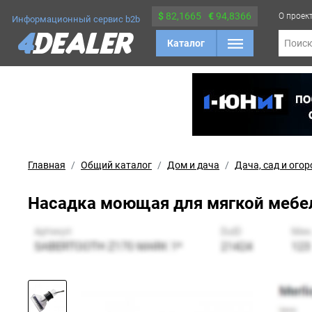
$
82,1665
€
94,8366
О проек
Информационный сервис b2b
Каталог
Поис
Главная
Общий каталог
Дом и дача
Дача, сад и огор
Насадка моющая для мягкой мебели