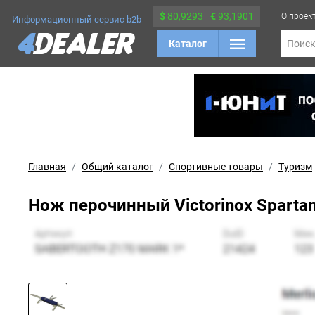
$
80,9293
€
93,1901
О проек
Информационный сервис b2b
Каталог
Поис
Главная
Общий каталог
Спортивные товары
Туризм
Нож перочинный Victorinox Sparta