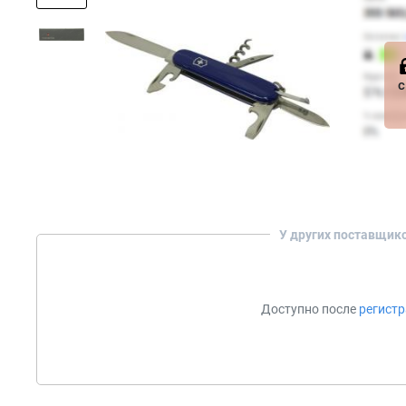
с
У других поставщик
Доступно после
регист