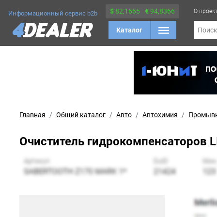
$
82,1665
€
94,8366
О проек
Информационный сервис b2b
Каталог
Поис
Главная
Общий каталог
Авто
Автохимия
Промывк
Очиститель гидрокомпенсаторов LIQ