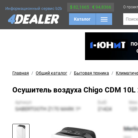
$
82,1665
€
94,8366
О проек
Информационный сервис b2b
Каталог
Поис
Главная
Общий каталог
Бытовая техника
Климатиче
Осушитель воздуха Chigo CDM 10L