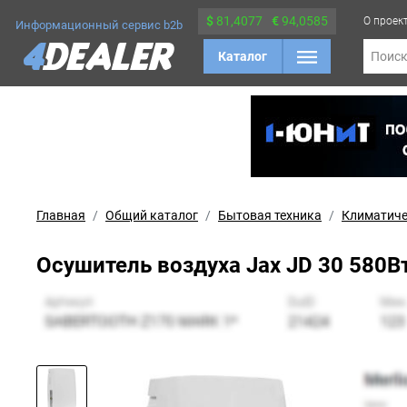
$
81,4077
€
94,0585
О проек
Информационный сервис b2b
Каталог
Поис
Главная
Общий каталог
Бытовая техника
Климатиче
Осушитель воздуха Jax JD 30 580