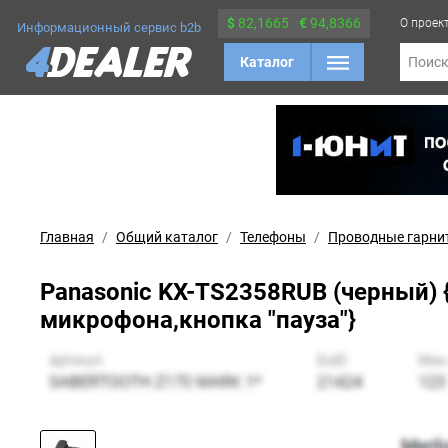
$
82,1665
€
94,8366
О проек
Информационный сервис b2b
Каталог
Поис
Главная
Общий каталог
Телефоны
Проводные гарни
Panasonic KX-TS2358RUB (черный)
микрофона,кнопка "пауза"}