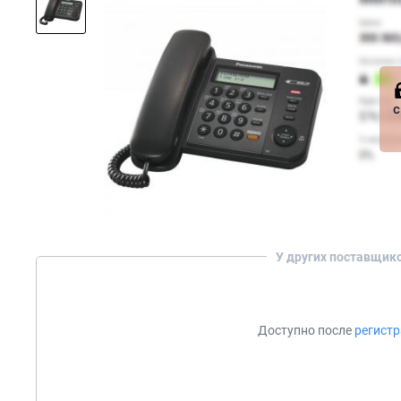
с
У других поставщик
Доступно после
регист