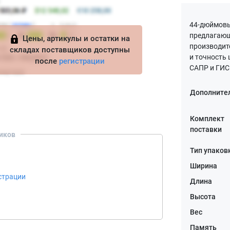
44-дюймовый
предлагающ
Цены, артикулы и остатки на
производит
складах поставщиков доступны
и точность
после
регистрации
САПР и ГИС
Дополните
Комплект
поставки
иков
Тип упаков
Ширина
страции
Длина
Высота
Вес
Память