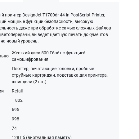
 принтер DesignJet T1700dr 44-in PostScript Printer,
ий мощные функции безопасности, высокую
ельность даже при обработке самых сложных файлов
 цветопередачи, выведет цветную печать документов
 на новый уровень.
Жесткий диск 500 Гбайт с функцией
льно
самошифрования
Плоттер, печатающие головки, пробные
струйные картриджи, подставка для принтера,
шпиндели (2 шт.)
ки
Retail
1 802
695
998
74
128 Гб (виртуальная память)