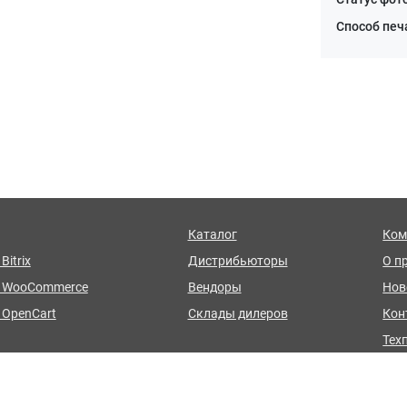
Способ печ
Каталог
Ком
Bitrix
Дистрибьюторы
О п
я WooCommerce
Вендоры
Нов
 OpenCart
Склады дилеров
Кон
Тех
стройка модуля
FAQ