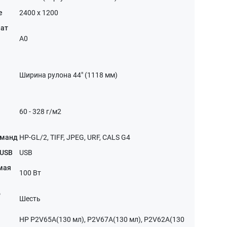
е
2400 x 1200
мат
A0
Ширина рулона 44" (1118 мм)
60 - 328 г/м2
оманд
HP-GL/2, TIFF, JPEG, URF, CALS G4
 USB
USB
мая
100 Вт
о
Шесть
HP P2V65A(130 мл), P2V67A(130 мл), P2V62A(130