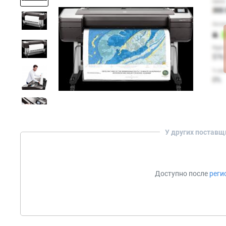
У других поставщ
Доступно после
реги