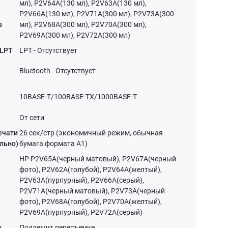
мл), P2V64A(130 мл), P2V63A(130 мл),
P2V66A(130 мл), P2V71A(300 мл), P2V73A(300
в
мл), P2V68A(300 мл), P2V70A(300 мл),
P2V69A(300 мл), P2V72A(300 мл)
 LPT
LPT - Отсутствует
Bluetooth - Отсутствует
10BASE-T/100BASE-TX/1000BASE-T
От сети
ечати
26 сек/стр (экономичный режим, обычная
льно)
бумага формата A1)
HP P2V65A(черный матовый), P2V67A(черный
фото), P2V62A(голубой), P2V64A(желтый),
P2V63A(пурпурный), P2V66A(серый),
P2V71A(черный матовый), P2V73A(черный
фото), P2V68A(голубой), P2V70A(желтый),
P2V69A(пурпурный), P2V72A(серый)
о
Подлежит пересъемке