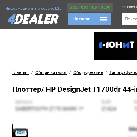
$
82,1665
€
94,8366
О проек
Информационный сервис b2b
Каталог
Поис
Главная
Общий каталог
Оборудование
Типографиче
Плоттер/ HP DesignJet T1700dr 44-in