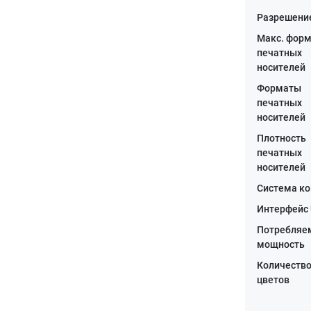
Разрешени
Макс. фор
печатных
носителей
Форматы
печатных
носителей
Плотность
печатных
носителей
Система к
Интерфейс
Потребляе
мощность
Количеств
цветов