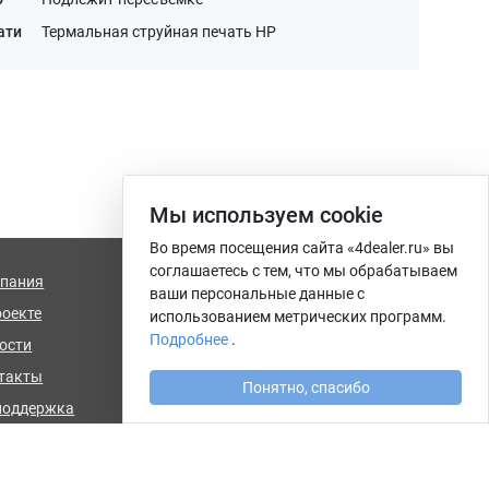
ати
Термальная струйная печать HP
Мы используем сookie
Во время посещения сайта «4dealer.ru» вы
соглашаетесь с тем, что мы обрабатываем
пания
info@4dealer.ru
ваши персональные данные с
роекте
Калининград, ул. Комсомольская,
использованием метрических программ.
дом 61, офис 4
Подробнее
.
ости
такты
Понятно, спасибо
поддержка