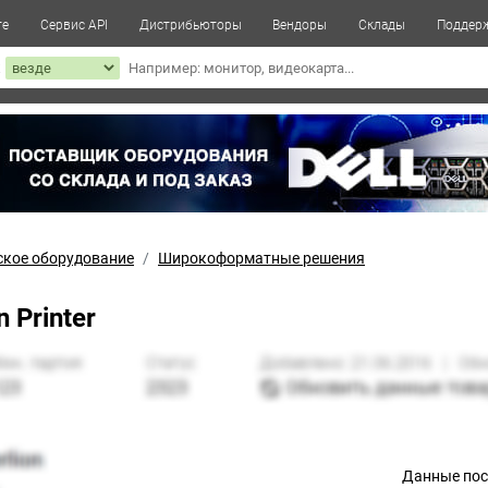
те
Сервис API
Дистрибьюторы
Вендоры
Склады
Поддер
к
ское оборудование
Широкоформатные решения
 Printer
Данные по