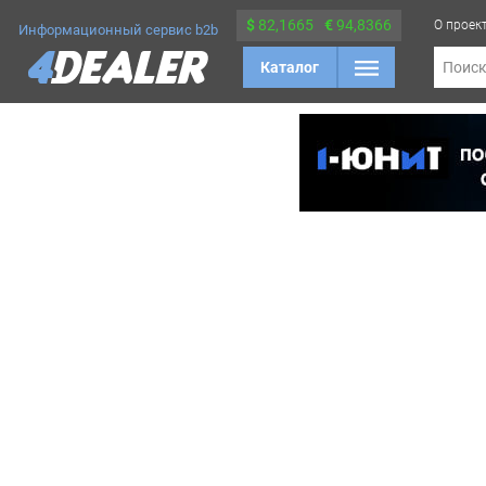
$
82,1665
€
94,8366
О проек
Информационный сервис b2b
Каталог
Поис