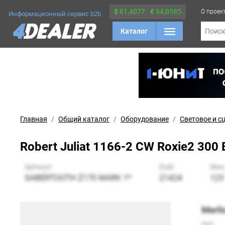
$
81,4077
€
94,0585
О проек
Информационный сервис b2b
Каталог
Поис
Главная
Общий каталог
Оборудование
Световое и с
Robert Juliat 1166-2 CW Roxie2 3