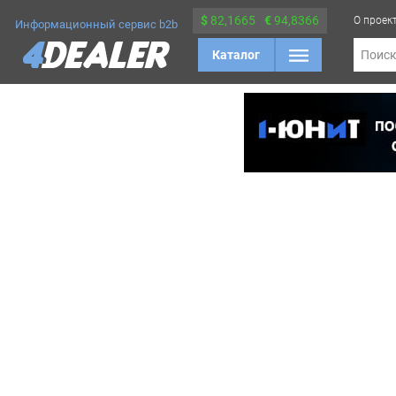
$
82,1665
€
94,8366
О проек
Информационный сервис b2b
Каталог
Поис